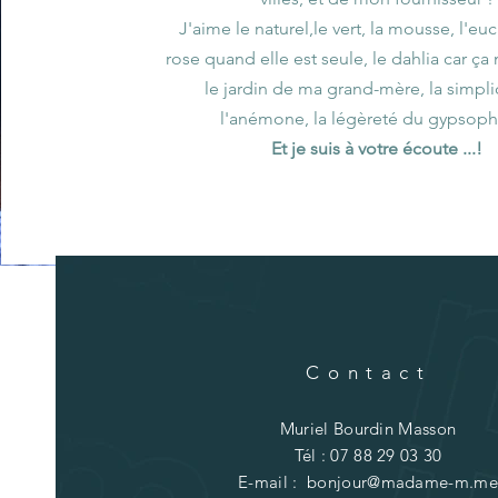
J'aime le naturel,le vert, la mousse, l'euc
rose quand elle est seule, le dahlia car ça
le jardin de ma grand-mère, la simpli
l'anémone, la légèreté du gypsophi
Et je suis à votre écoute ...!
Contact
Muriel Bourdin Masson
Tél : 07 88 29 03 30
E-mail :
bonjour@madame-m.me