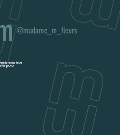
am
@madame_m_fleurs