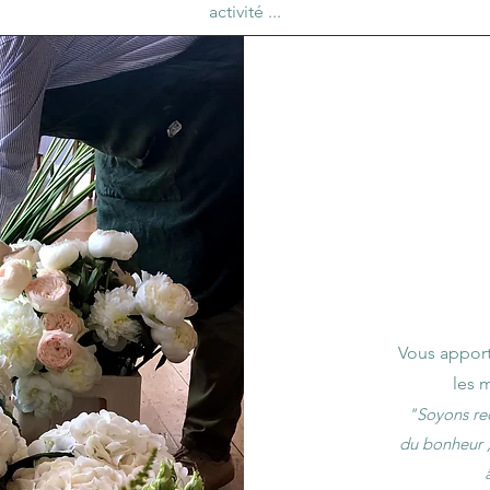
activité ...
Vous apport
les 
"Soyons re
du bonheur ;