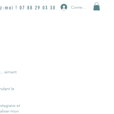
z-moi ! 07 88 29 03 30
Connexion
... aimant
ndant le
tagiaire et
ialiser mon