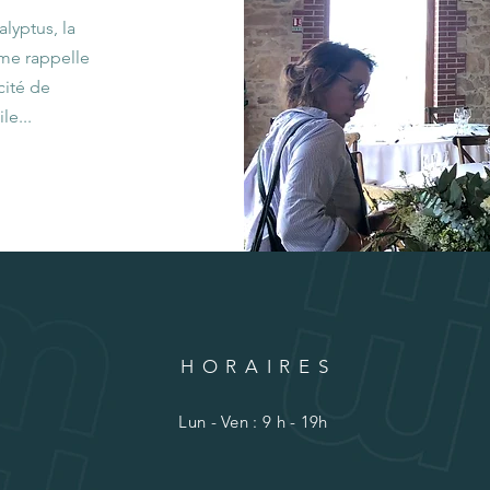
alyptus, la
 me rappelle
cité de
le...
HORAIRES
Lun - Ven : 9 h - 19h