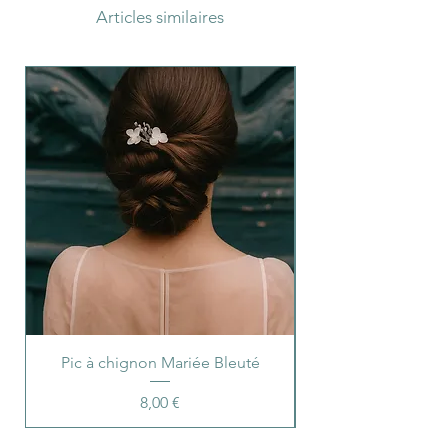
Articles similaires
Pic à chignon Mariée Bleuté
Prix
8,00 €