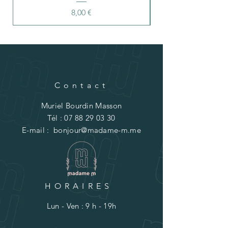
Prix
8,00 €
Contact
Muriel Bourdin Masson
Tél :
07 88 29 03 30
E-mail :
bonjour@madame-m.me
HORAIRES
Lun - Ven : 9 h - 19h